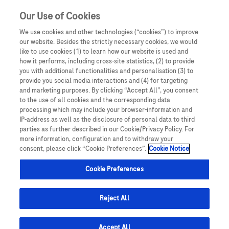
Our Use of Cookies
We use cookies and other technologies (“cookies”) to improve
our website. Besides the strictly necessary cookies, we would
like to use cookies (1) to learn how our website is used and
how it performs, including cross-site statistics, (2) to provide
you with additional functionalities and personalisation (3) to
provide you social media interactions and (4) for targeting
and marketing purposes. By clicking “Accept All”, you consent
to the use of all cookies and the corresponding data
Guida alla segnalazione di
processing which may include your browser-information and
IP-address as well as the disclosure of personal data to third
farmacovigilanza
parties as further described in our Cookie/Privacy Policy. For
more information, configuration and to withdraw your
consent, please click “Cookie Preferences”.
Cookie Notice
Cookie Preferences
Reject All
L'importanza della sicurezza dei
Accept All