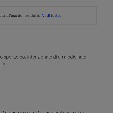
ata all'uso del prodotto.
Vedi tutte
.
o sporadico, intenzionale di un medicinale,
i.*
 2 compresse da 100 mg per il suo mal di