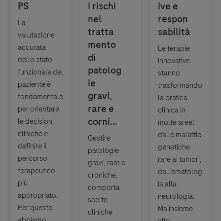
La
valutazione
accurata
Le terapie
dello stato
innovative
funzionale del
stanno
paziente è
trasformando
fondamentale
la pratica
per orientare
clinica in
le decisioni
molte aree:
cliniche e
dalle malattie
Gestire
definire il
genetiche
patologie
percorso
rare ai tumori,
gravi, rare o
terapeutico
dall’ematolog
croniche,
più
ia alla
comporta
appropriato.
neurologia.
scelte
Per questo
Ma insieme
cliniche
abbiamo