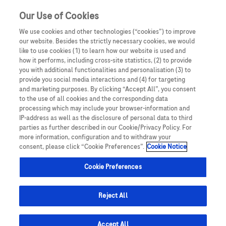
Our Use of Cookies
We use cookies and other technologies (“cookies”) to improve
our website. Besides the strictly necessary cookies, we would
like to use cookies (1) to learn how our website is used and
how it performs, including cross-site statistics, (2) to provide
Approfondimenti
you with additional functionalities and personalisation (3) to
provide you social media interactions and (4) for targeting
and marketing purposes. By clicking “Accept All”, you consent
to the use of all cookies and the corresponding data
Uno spazio dedicato a contenuti trasversali che la
processing which may include your browser-information and
possano supportare nelle dimensioni comunicative,
IP-address as well as the disclosure of personal data to third
parties as further described in our Cookie/Privacy Policy. For
diagnostiche, psicologiche e medico-legali della
more information, configuration and to withdraw your
pratica quotidiana.
consent, please click “Cookie Preferences”.
Cookie Notice
Cookie Preferences
Reject All
Accept All