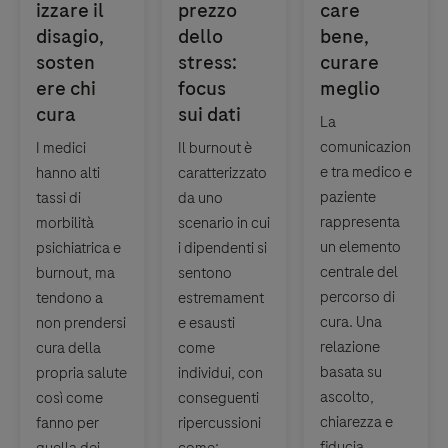
La
comunicazion
I medici
Il burnout è
e tra medico e
hanno alti
caratterizzato
paziente
tassi di
da uno
rappresenta
morbilità
scenario in cui
un elemento
psichiatrica e
i dipendenti si
centrale del
burnout, ma
sentono
percorso di
tendono a
estremament
cura. Una
non prendersi
e esausti
relazione
cura della
come
basata su
propria salute
individui, con
ascolto,
così come
conseguenti
chiarezza e
fanno per
ripercussioni
fiducia