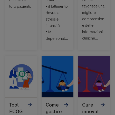
quella dei
come:
favorisce una
loro pazienti.
• il fallimento
migliore
dovuto a
comprension
stress e
e delle
intensità
informazioni
• la
cliniche...
depersonal...