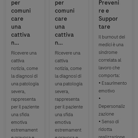
Il burnout dei
medici è una
sindrome
Ricevere una
Ricevere una
correlata al
cattiva
cattiva
lavoro che
notizia, come
notizia, come
comporta:
la diagnosi di
la diagnosi di
• Esaurimento
una patologia
una patologia
emotivo
severa,
severa,
•
rappresenta
rappresenta
Depersonaliz
per il paziente
per il paziente
zazione
una sfida
una sfida
• Senso di
emotiva
emotiva
ridotta
estremament
estremament
realizzazione
e gravosa e
e gravosa e