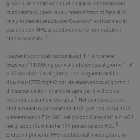
§ GALLIUM è stato uno studio clinico internazionale,
multicentrico, open-label, randomizzato di fase III di
immunochemioterapia con Gazyvaro® vs rituximab in
pazienti con iNHL precedentemente non trattati in
5
stadio avanzato.
I pazienti sono stati randomizzati 1:1 a ricevere
Gazyvaro® (1000 mg per via endovenosa al giorno 1, 8
e 15 del ciclo 1 e al giorno 1 dei seguenti cicli) o
rituximab (375 mg/m2 per via endovenosa al giorno 1
di ciascun ciclo) + chemioterapia per 6 o 8 cicli a
5
seconda della chemioterapia.
Nel complesso sono
stati arruolati e randomizzati 1401 pazienti di cui 1202
presentavano LF (n=601 nel gruppo Gazyvaro® e n=601
5
nel gruppo rituximab) e 199 presentavano MZL.
Endpoint primario: PFS valutata dall’investigatore in