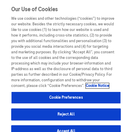
Our Use of Cookies
We use cookies and other technologies (“cookies”) to improve
our website. Besides the strictly necessary cookies, we would
like to use cookies (1) to learn how our website is used and
how it performs, including cross-site statistics, (2) to provide
you with additional functionalities and personalisation (3) to
provide you social media interactions and (4) for targeting
and marketing purposes. By clicking “Accept All”, you consent
to the use of all cookies and the corresponding data
processing which may include your browser-information and
IP-address as well as the disclosure of personal data to third
parties as further described in our Cookie/Privacy Policy. For
more information, configuration and to withdraw your
consent, please click “Cookie Preferences”.
Cookie Notice
Cookie Preferences
LF: LA SECONDA FORMA PIÙ
Reject All
COMUNE TRA
TUTTI I LINFOMI NON-
Accept All