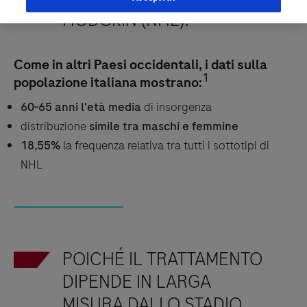
1
HODGKIN (NHL).
Come in altri Paesi occidentali, i dati sulla
1
popolazione italiana mostrano:
60-65 anni l'età media
di insorgenza
distribuzione
simile tra maschi e femmine
18,55%
la frequenza relativa tra tutti i sottotipi di
NHL
POICHÉ IL TRATTAMENTO
DIPENDE IN LARGA
MISURA DALLO STADIO