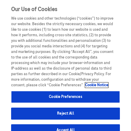
Our Use of Cookies
We use cookies and other technologies (“cookies”) to improve
our website. Besides the strictly necessary cookies, we would
like to use cookies (1) to learn how our website is used and
how it performs, including cross-site statistics, (2) to provide
you with additional functionalities and personalisation (3) to
provide you social media interactions and (4) for targeting
and marketing purposes. By clicking “Accept All”, you consent
to the use of all cookies and the corresponding data
Richiedi informazioni
processing which may include your browser-information and
IP-address as well as the disclosure of personal data to third
parties as further described in our Cookie/Privacy Policy. For
Il form sarà indirizzato a Medical Information di Roche
more information, configuration and to withdraw your
consent, please click “Cookie Preferences”.
Cookie Notice
Italia, sarà presa in carico entro 24 ore lavorative
dall’invio, e tramite il canale preferito riceverai una
Cookie Preferences
risposta entro massimo 2 settimane. Nel 2020 il tempo
medio di evasione è stato di 3,77 giorni, con l’80%
Reject All
delle richieste evase entro 5 giorni
Accept All