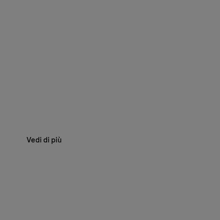
Portale Medical Information
Medical Information. In questa piattaforma globale
sono disponibili informazioni mediche mirate, basate
sulle evidenze, bilanciate e aggiornate, fornite da
Roche.
Vedi di più